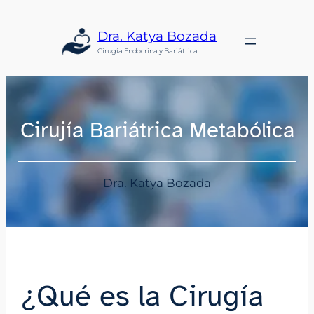
Saltar
al
Dra. Katya Bozada
contenido
Cirugía Endocrina y Bariátrica
Cirujía Bariátrica Metabólica
Dra. Katya Bozada
¿Qué es la Cirugía